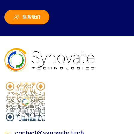
联系我们
contact@synovate.tech