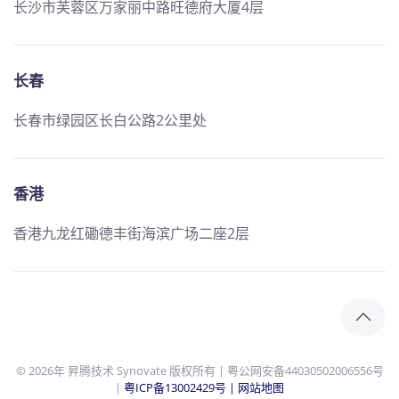
长沙市芙蓉区万家丽中路旺德府大厦4层
长春
长春市绿园区长白公路2公里处
香港
香港九龙红磡德丰街海滨广场二座2层
©
2026年
昇腾技术 Synovate 版权所有 | 粤公网安备44030502006556号
|
粤ICP备13002429号 |
网站地图